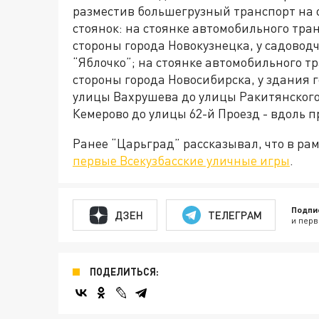
разместив большегрузный транспорт на 
стоянок: на стоянке автомобильного тран
стороны города Новокузнецка, у садовод
“Яблочко”; на стоянке автомобильного тр
стороны города Новосибирска, у здания 
улицы Вахрушева до улицы Ракитянского;
Кемерово до улицы 62-й Проезд - вдоль п
Ранее “Царьград” рассказывал, что в ра
первые Всекузбасские уличные игры
.
Подпи
ДЗЕН
ТЕЛЕГРАМ
и перв
ПОДЕЛИТЬСЯ: