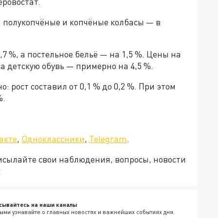
еровостат.
 а полукопчёные и копчёные колбасы — в
7 %, а постельное бельё — на 1,5 %. Цены на
на детскую обувь — примерно на 4,5 %.
 рост составил от 0,1 % до 0,2 %. При этом
%.
акте
,
Одноклассники
,
Telegram
.
рисылайте свои наблюдения, вопросы, новости
v
сывайтесь на наши каналы
ыми узнавайте о главных новостях и важнейших событиях дня.