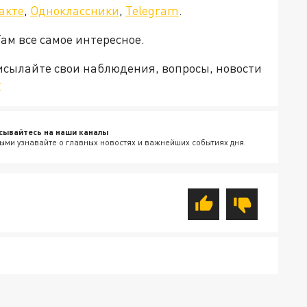
акте
,
Одноклассники
,
Telegram
.
Там все самое интересное.
рисылайте свои наблюдения, вопросы, новости
v
сывайтесь на наши каналы
ыми узнавайте о главных новостях и важнейших событиях дня.