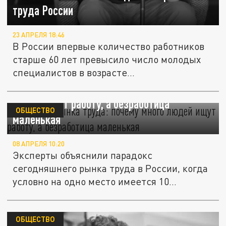
труда России
23 АПРЕЛЯ 18:46
В России впервые количество работников
старше 60 лет превысило число молодых
специалистов в возрасте...
Парадокс рынка труда: почему много
людей ищут работу, а безработица
ОБЩЕСТВО
маленькая
08 АПРЕЛЯ 10:20
Эксперты объяснили парадокс
сегодняшнего рынка труда в России, когда
условно на одно место имеется 10...
ОБЩЕСТВО