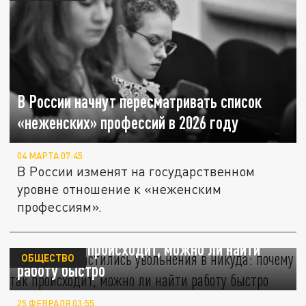
В России начнут пересматривать список
«неженских» профессий в 2026 году
04 МАРТА 07:45
В России изменят на государственном
уровне отношение к «неженским
профессиям».
В России участились увольнения в никуда:
почему так происходит, можно ли найти
ОБЩЕСТВО
работу быстро
25 ФЕВРАЛЯ 03:55