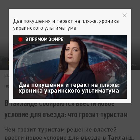
Два покушения и теракт на пляже: хроника
украинского ультиматума
В ПРЯМОМ ЭФИРЕ:
ОБЩЕСТВО
ФОТО: FREEPIK
ЕКАТЕРИНА КНЯЗЕВА
06 ИЮНЯ 13:16
ПОДПИШИТЕСЬ:
В Таиланде собираются ввести новое
условие для въезда: что грозит туристам
Чем грозит туристам решение властей
ввести новое условие для въезда в Таиланд.