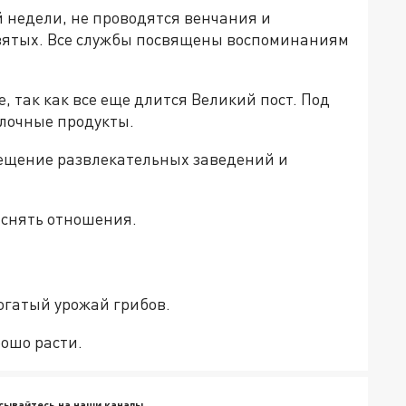
й недели, не проводятся венчания и
святых. Все службы посвящены воспоминаниям
, так как все еще длится Великий пост. Под
олочные продукты.
сещение развлекательных заведений и
яснять отношения.
огатый урожай грибов.
рошо расти.
сывайтесь на наши каналы