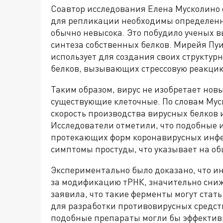
Соавтор исследования Елена Мусколино 
для репликации необходимы определенн
обычно невысока. Это побудило ученых в
синтеза собственных белков. Мирейя Пуиг
использует для создания своих структур
белков, вызывающих стрессовую реакци
Таким образом, вирус не изобретает нов
существующие клеточные. По словам Мус
скорость производства вирусных белков
Исследователи отметили, что подобные 
протекающих форм коронавирусных инфе
симптомы простуды, что указывает на о
Экспериментально было доказано, что и
за модификацию тРНК, значительно сниж
заявила, что такие ферменты могут ста
для разработки противовирусных средств
подобные препараты могли бы эффектив