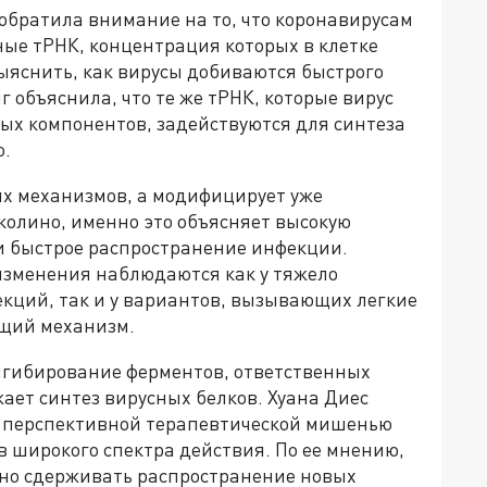
обратила внимание на то, что коронавирусам
ые тРНК, концентрация которых в клетке
ыяснить, как вирусы добиваются быстрого
 объяснила, что те же тРНК, которые вирус
ных компонентов, задействуются для синтеза
ю.
ых механизмов, а модифицирует уже
колино, именно это объясняет высокую
 и быстрое распространение инфекции.
изменения наблюдаются как у тяжело
кций, так и у вариантов, вызывающих легкие
бщий механизм.
нгибирование ферментов, ответственных
ает синтез вирусных белков. Хуана Диес
ть перспективной терапевтической мишенью
 широкого спектра действия. По ее мнению,
но сдерживать распространение новых