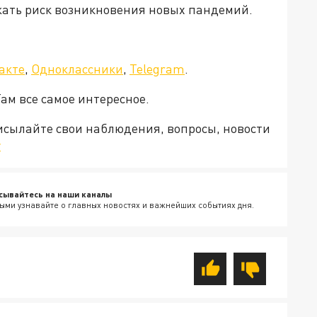
жать риск возникновения новых пандемий.
акте
,
Одноклассники
,
Telegram
.
Там все самое интересное.
рисылайте свои наблюдения, вопросы, новости
v
сывайтесь на наши каналы
ыми узнавайте о главных новостях и важнейших событиях дня.