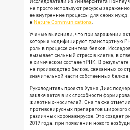
Исследователи из Университета Помпеу 
не просто используют ресурсы зараженно
ее внутренние процессы для своих нужд
в
Nature Communications
.
Ученые выяснили, что при заражении ак
которые модифицируют транспортную РН
роль в процессе синтеза белков. Исследо
вызывает сильный стресс в клетке, в от
в химическом составе тРНК. В результате
на производство белков, связанных со ст
значительной части собственных белков.
Руководитель проекта Хуана Диес подчер
заключается в их способности формиров
животных-носителей. Она также отметил
противовирусных препаратов широкого 
различных коронавирусов. Это создает р
2019 года, при появлении нового возбуди