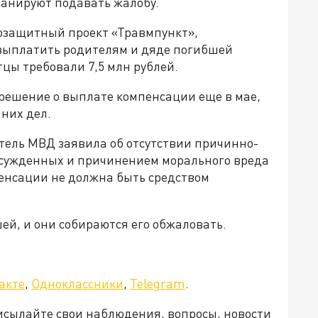
планируют подавать жалобу.
возащитный проект «Травмпункт»,
 выплатить родителям и дяде погибшей
тцы требовали 7,5 млн рублей.
решение о выплате компенсации еще в мае,
нних дел.
тель МВД заявила об отсутствии причинно-
осужденных и причинением морального вреда
пенсации не должна быть средством
ей, и они собираются его обжаловать.
акте
,
Одноклассники
,
Telegram
.
рисылайте свои наблюдения, вопросы, новости