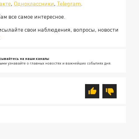
акте
,
Одноклассники
,
Telegram
.
Там все самое интересное.
рисылайте свои наблюдения, вопросы, новости
v
сывайтесь на наши каналы
ыми узнавайте о главных новостях и важнейших событиях дня.