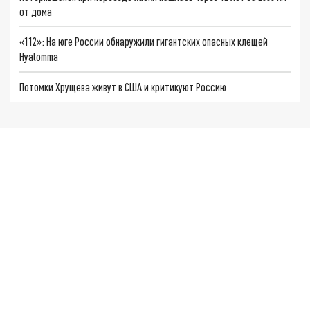
от дома
«112»: На юге России обнаружили гигантских опасных клещей
Hyalomma
Потомки Хрущева живут в США и критикуют Россию