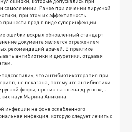
нул ошибки, которые допускались при
ри самолечении. Ранее при лечении вирусной
отики, при этом их эффективность
о принести вред в виде суперинфекции.
кие ошибки вскрыл обновленный стандарт
менение документа является отражением
ых рекомендаций врачей. В практике
ывать антибиотики и диуретики, отдавая
атам.
 «подсветили», что антибиотикотерапия при
 грипп, не показана, потому что антибиотики
русной флоры, против патогена другого», -
ских наук Марина Аникина.
ной инфекции на фоне ослабленного
иальная инфекция, которую следует лечить с