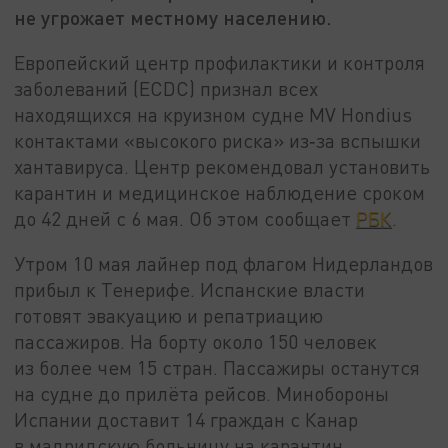
не угрожает местному населению.
Европейский центр профилактики и контроля
заболеваний (ECDC) признал всех
находящихся на круизном судне MV Hondius
контактами «высокого риска» из‑за вспышки
хантавируса. Центр рекомендовал установить
карантин и медицинское наблюдение сроком
до 42 дней с 6 мая. Об этом сообщает
РБК
.
Утром 10 мая лайнер под флагом Нидерландов
прибыл к Тенерифе. Испанские власти
готовят эвакуацию и репатриацию
пассажиров. На борту около 150 человек
из более чем 15 стран. Пассажиры останутся
на судне до прилёта рейсов. Минобороны
Испании доставит 14 граждан с Канар
в мадридскую больницу на карантин.