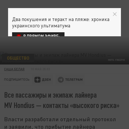
Два покушения и теракт на пляже: хроника
украинского ультиматума
В ПРЯМОМ ЭФИРЕ:
ОБЩЕСТВО
ФОТО: FREEPIK
САША БЕЛАЯ
10 МАЯ 20:03
ПОДПИШИТЕСЬ:
Все пассажиры и экипаж лайнера
MV Hondius — контакты «высокого риска»
Власти разработали отдельный протокол
и заявили, что прибытие лайнера