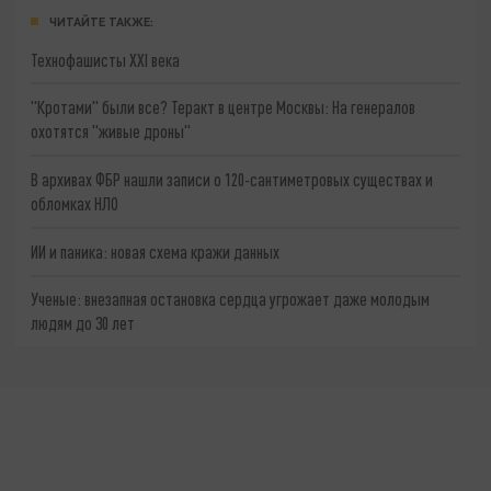
ЧИТАЙТЕ ТАКЖЕ:
Технофашисты XXI века
"Кротами" были все? Теракт в центре Москвы: На генералов
охотятся "живые дроны"
В архивах ФБР нашли записи о 120-сантиметровых существах и
обломках НЛО
ИИ и паника: новая схема кражи данных
Ученые: внезапная остановка сердца угрожает даже молодым
людям до 30 лет