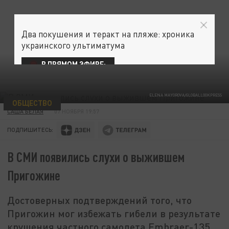
Два покушения и теракт на пляже: хроника
украинского ультиматума
В ПРЯМОМ ЭФИРЕ:
ELENA MAYOROVA/GLOBALLOOKPRESS
ОБЩЕСТВО
САША БЕЛАЯ
07 НОЯБРЯ 19:57
ПОДПИШИТЕСЬ:
В СМИ появились слухи о выжившем
Пригожине
Достоверных подтверждений того, что
Пригожин мог избежать гибели в результате
крушения частного самолета Embraer-135