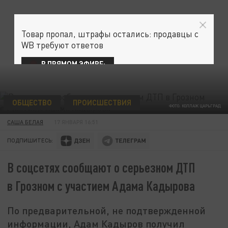
Товар пропал, штрафы остались: продавцы с
WB требуют ответов
В ПРЯМОМ ЭФИРЕ:
ОБЩЕСТВО
ПРОИСШЕСТВИЯ
ФОТО: КОЛЛАЖ ЦАРЬГРАД
САША БЕЛАЯ
17 ЯНВАРЯ 16:51
ПОДПИШИТЕСЬ:
В соцсетях сообщают о серьезном ДТП
в Грозном с участием Адама Кадырова
По предварительной, не подтвержденной
информации, Адам Кадыров получил