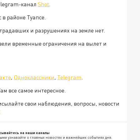
Telegram-канал
Shot
.
 в районе Туапсе.
традавших и разрушениях на земле нет.
вели временные ограничения на вылет и
акте
,
Одноклассники
,
Telegram
.
Там все самое интересное.
рисылайте свои наблюдения, вопросы, новости
v
сывайтесь на наши каналы
ыми узнавайте о главных новостях и важнейших событиях дня.