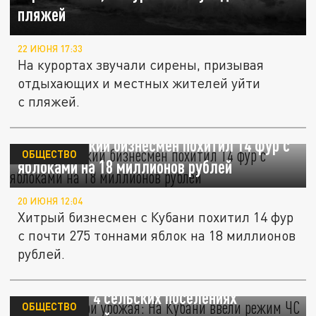
пляжей
22 ИЮНЯ 17:33
На курортах звучали сирены, призывая
отдыхающих и местных жителей уйти
с пляжей.
112: кубанский бизнесмен похитил 14 фур с
ОБЩЕСТВО
яблоками на 18 миллионов рублей
20 ИЮНЯ 12:04
Хитрый бизнесмен с Кубани похитил 14 фур
с почти 275 тоннами яблок на 18 миллионов
рублей.
Угроза потери урожая: На Кубани ввели
режим ЧС в 4 сельских поселениях
ОБЩЕСТВО