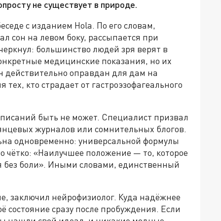
опросту не существует в природе.
седе с изданием Hola. По его словам,
ал сон на левом боку, рассыпается при
черкнул: большинство людей зря верят в
 конкретные медицинские показания, но их
сон действительно оправдан для дам на
я тех, кто страдает от гастроэзофагеального
дписаний быть не может. Специалист призвал
лянцевых журналов или сомнительных блогов.
льна одновременно: универсальной формулы
о чётко: «Наилучшее положение — то, которое
я без боли». Иными словами, единственный
оне, заключил нейрофизиолог. Куда надёжнее
оё состояние сразу после пробуждения. Если
 вы нашли свой идеал, и никакие модные