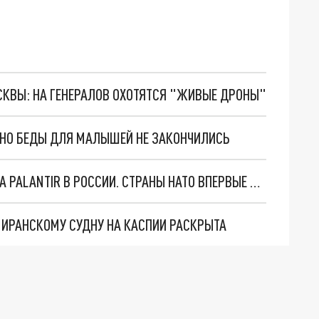
ОСКВЫ: НА ГЕНЕРАЛОВ ОХОТЯТСЯ "ЖИВЫЕ ДРОНЫ"
. НО БЕДЫ ДЛЯ МАЛЫШЕЙ НЕ ЗАКОНЧИЛИСЬ
"ОЧЕНЬ ПЛОХИЕ НОВОСТИ": БОЛЬШАЯ ОШИБКА PALANTIR В РОССИИ. СТРАНЫ НАТО ВПЕРВЫЕ ЗА СВО ОСТАНОВИЛИ ПОСТАВКИ ОРУЖИЯ. ВСУ ТЕРЯЮТ ПРИГРАНИЧЬЕ?
О ИРАНСКОМУ СУДНУ НА КАСПИИ РАСКРЫТА