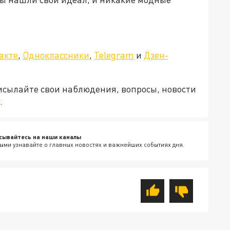
акте
,
Одноклассники
,
Telegram
и
Дзен-
рисылайте свои наблюдения, вопросы, новости
.
сывайтесь на наши каналы
ыми узнавайте о главных новостях и важнейших событиях дня.