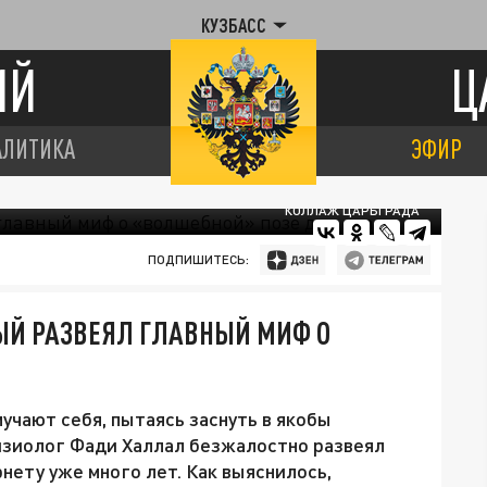
КУЗБАСС
ИЙ
Ц
АЛИТИКА
ЭФИР
КОЛЛАЖ ЦАРЬГРАДА
ПОДПИШИТЕСЬ:
НЫЙ РАЗВЕЯЛ ГЛАВНЫЙ МИФ О
учают себя, пытаясь заснуть в якобы
зиолог Фади Халлал безжалостно развеял
нету уже много лет. Как выяснилось,