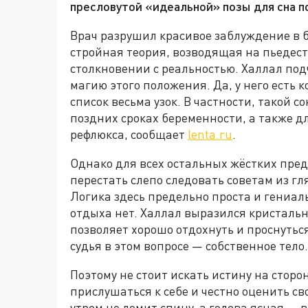
пресловутой «идеальной» позы для сна п
Врач разрушил красивое заблуждение в бе
стройная теория, возводящая на пьедест
столкновении с реальностью. Халлал под
магию этого положения. Да, у него есть
список весьма узок. В частности, такой 
поздних сроках беременности, а также дл
рефлюкса, сообщает
lenta.ru
.
Однако для всех остальных жёстких пре
перестать слепо следовать советам из г
Логика здесь предельно проста и гениа
отдыха нет. Халлал выразился кристальн
позволяет хорошо отдохнуть и проснутьс
судья в этом вопросе — собственное тело.
Поэтому не стоит искать истину на стор
прислушаться к себе и честно оценить св
утром не ломит спину, а голова ясная —