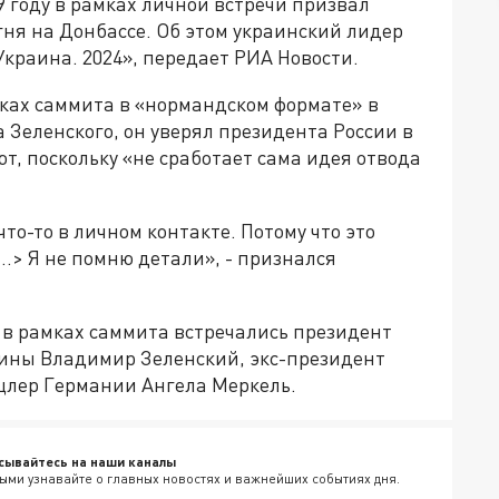
 году в рамках личной встречи призвал
ня на Донбассе. Об этом украинский лидер
краина. 2024», передает РИА Новости.
мках саммита в «нормандском формате» в
 Зеленского, он уверял президента России в
т, поскольку «не сработает сама идея отвода
то-то в личном контакте. Потому что это
<…> Я не помню детали», - признался
 в рамках саммита встречались президент
ины Владимир Зеленский, экс-президент
лер Германии Ангела Меркель.
сывайтесь на наши каналы
ыми узнавайте о главных новостях и важнейших событиях дня.