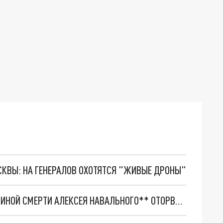
ОСКВЫ: НА ГЕНЕРАЛОВ ОХОТЯТСЯ "ЖИВЫЕ ДРОНЫ"
ГЛАВА ГУР УКРАИНЫ БУДАНОВ* НАЗВАЛ ПРИЧИНОЙ СМЕРТИ АЛЕКСЕЯ НАВАЛЬНОГО** ОТОРВАВШИЙСЯ ТРОМБ