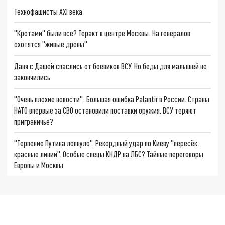
Технофашисты XXI века
"Кротами" были все? Теракт в центре Москвы: На генералов
охотятся "живые дроны"
Даня с Дашей спаслись от боевиков ВСУ. Но беды для малышей не
закончились
"Очень плохие новости": Большая ошибка Palantir в России. Страны
НАТО впервые за СВО остановили поставки оружия. ВСУ теряют
приграничье?
"Терпение Путина лопнуло". Рекордный удар по Киеву "пересёк
красные линии". Особые спецы КНДР на ЛБС? Тайные переговоры
Европы и Москвы