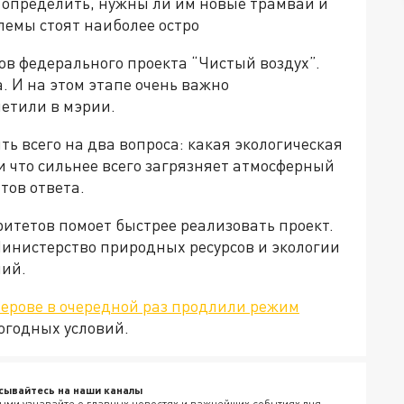
определить, нужны ли им новые трамваи и
лемы стоят наиболее остро
ков федерального проекта “Чистый воздух”.
. И на этом этапе очень важно
метили в мэрии.
ь всего на два вопроса: какая экологическая
и что сильнее всего загрязняет атмосферный
тов ответа.
ритетов помоет быстрее реализовать проект.
Министерство природных ресурсов и экологии
ний.
мерове в очередной раз продлили режим
огодных условий.
сывайтесь на наши каналы
ыми узнавайте о главных новостях и важнейших событиях дня.