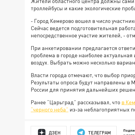
Жители областного центра должны сами 
троллейбусы и какие экологические проб
- Город Кемерово вошел в число участни
Сейчас ведется подготовительная работа
непосредственное участие жителей, - от
При анкетировании предлагается ответит
проблема в городе наиболее актуальная 
воздух. Выбрать можно несколько вариан
Власти города отмечают, что выбор прио
Результаты опроса будут направлены в 
России для принятия дальнейших реше
Ранее “Царьград” рассказывал, что
в Ке
“черного неба”
из-за неблагоприятных п
Подпи
ДЗЕН
ТЕЛЕГРАМ
и перв