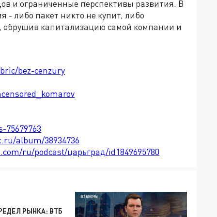
дов и ограниченные перспективы развития. В
 - либо пакет никто не купит, либо
й, обрушив капитализацию самой компании и
ubric/bez-cenzury
ncensored_komarov
ts-75679763
x.ru/album/38934736
le.com/ru/podcast/царьград/id1849695780
ЕДЕЛ РЫНКА: ВТБ