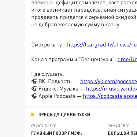
времена: дефицит самолётов, рост расхо
итоге возникает парадоксальная ситуация
продавать придётся с серьёзной скидко
не добрав желаемую сумму в казну.
Смотреть тут:
https://tsargrad.tv/shows/r
Канал программы "Без цензуры":
t.me/U
Где слушать:
🎧 ВК. Подкасты —
https://vk.com/podcas
🎧 Яндекс. Музыка —
https://music.yande
🎧 Apple Podcasts —
https://podcasts.app
ПРЕДЫДУЩИЕ ВЫПУСКИ
09 ИЮНЯ 15:00
28 МАЯ 15:00
ГЛАВНЫЙ ПОЗОР ПМЭФ:
БОЛЬШОЙ ПЕР