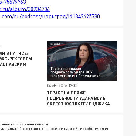
ts-75679763
x.ru/album/38934736
le.com/ru/podcast/царьград/id1849695780
0
ЛИ В ГИТИСЕ:
 ЭКС-РЕКТОРОМ
ЗАСЛАВСКИМ
04 АВГУСТА 12:00
ТЕРАКТ НА ПЛЯЖЕ:
ПОДРОБНОСТИ УДАРА ВСУ В
ОКРЕСТНОСТЯХ ГЕЛЕНДЖИКА
сывайтесь на наши каналы
ыми узнавайте о главных новостях и важнейших событиях дня.