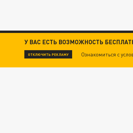
У ВАС ЕСТЬ ВОЗМОЖНОСТЬ БЕСПЛА
ЧИТАЙТЕ ТАКЖЕ:
Ознакомиться с усл
ОТКЛЮЧИТЬ РЕКЛАМУ
ТЕХНОФАШИСТЫ XXI ВЕКА
"КРОТАМИ" БЫЛИ ВСЕ? ТЕРАКТ В ЦЕНТРЕ М
ДАНЯ С ДАШЕЙ СПАСЛИСЬ ОТ БОЕВИКОВ ВСУ