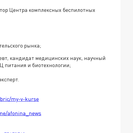
ктор Центра комплексных беспилотных
тельского рынка;
певт, кандидат медицинских наук, научный
Ц питания и биотехнологии;
эксперт.
ubric/my-v-kurse
t.me/afonina_news