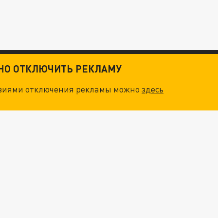
ТНО ОТКЛЮЧИТЬ РЕКЛАМУ
овиями отключения рекламы можно
здесь
ОСКВЫ: НА ГЕНЕРАЛОВ ОХОТЯТСЯ "ЖИВЫЕ ДРОНЫ"
. НО БЕДЫ ДЛЯ МАЛЫШЕЙ НЕ ЗАКОНЧИЛИСЬ
"ОЧЕНЬ ПЛОХИЕ НОВОСТИ": БОЛЬШАЯ ОШИБКА PALANTIR В РОССИИ. СТРАНЫ НАТО ВПЕРВЫЕ ЗА СВО ОСТАНОВИЛИ ПОСТАВКИ ОРУЖИЯ. ВСУ ТЕРЯЮТ ПРИГРАНИЧЬЕ?