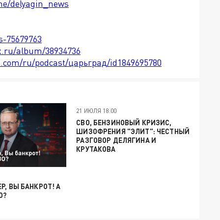
.me/delyagin_news
ts-75679763
x.ru/album/38934736
le.com/ru/podcast/царьград/id1849695780
21 ИЮЛЯ 18:00
СВО, БЕНЗИНОВЫЙ КРИЗИС,
ШИЗОФРЕНИЯ "ЭЛИТ": ЧЕСТНЫЙ
РАЗГОВОР ДЕЛЯГИНА И
КРУТАКОВА
Р, ВЫ БАНКРОТ! А
О?