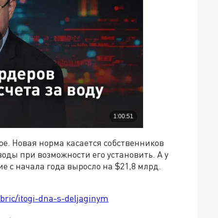
рое. Новая норма касается собственников
воды при возможности его установить. А у
е с начала года выросло на $21,8 млрд.
ubric/itogi-dna-s-deljaginym