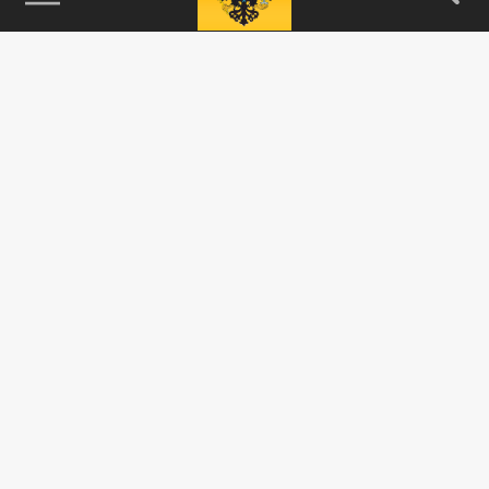
115093, г. Москва, переулок Партийный,
д.1, к.57, стр.3, эт.1, пом.I, ком.45