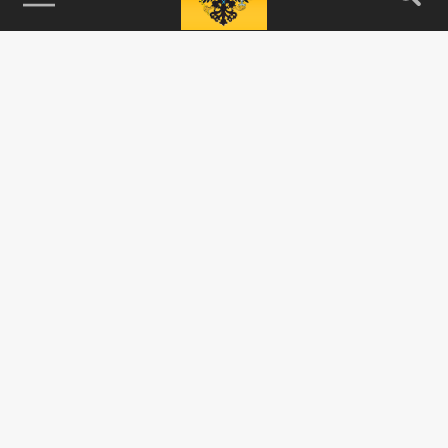
115093, г. Москва, переулок Партийный,
д.1, к.57, стр.3, эт.1, пом.I, ком.45