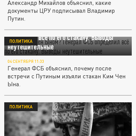
Александр Михайлов объяснил, какие
документы ЦРУ подписывал Владимир
Путин.
Что с Ким Чен Ыном? Генерал ФСБ
определил всё по его стакану. Выводы
ПОЛИТИКА
неутешительные
04 СЕНТЯБРЯ 11:33
Генерал ФСБ объяснил, почему после
встречи с Путиным изъяли стакан Ким Чен
Ына.
ПОЛИТИКА