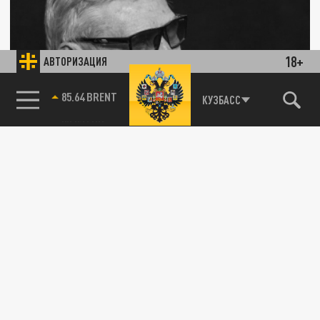
18+
АВТОРИЗАЦИЯ
Александр Михайлов предложил
85.64 BRENT
КУЗБАСС
идеальную альтернативу «Евровидению»
09 АПРЕЛЯ 06:25
Русский актер и народный артист России
Александр Михайлов назвал идеальную
культурную альтернативу...
ОБЩЕСТВО