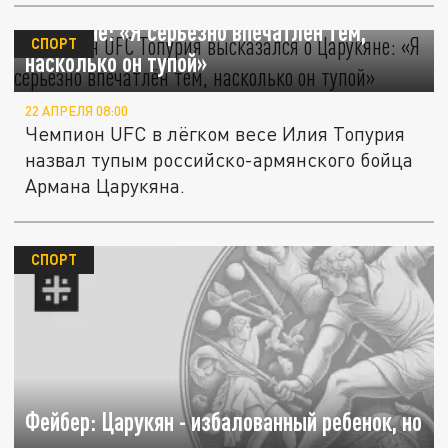
Чемпион UFC Топурия высказался о
Царукяне: «Я серьёзно впечатлён тем,
СПОРТ
насколько он тупой»
22 АПРЕЛЯ 08:00
Чемпион UFC в лёгком весе Илия Топурия
назвал тупым российско-армянского бойца
Армана Царукяна.
СПОРТ
Фейбер: Царукян - избалованный ребенок, но