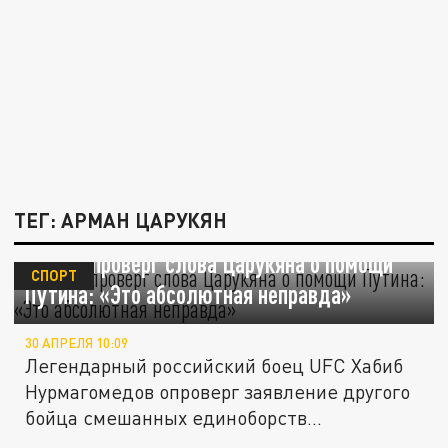
ТЕГ: АРМАН ЦАРУКЯН
Хабиб опроверг слова Царукяна о помощи
СПОРТ
Путина: «Это абсолютная неправда»
30 АПРЕЛЯ 10:09
Легендарный российский боец UFC Хабиб
Нурмагомедов опроверг заявление другого
бойца смешанных единоборств...