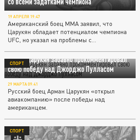
со всеми задатками чемпиона
19 АПРЕЛЯ 19:47
Американский боец MMA заявил, что
Царукян обладает потенциалом чемпиона
UFC, но указал на проблемы с...
Арман Царукян забавно прокомментировал
СПОРТ
свою победу над Джорджо Пулласом
29 МАРТА 09:41
Русский боец Арман Царукян «открыл
авиакомпанию» после победы над
американцем.
СПОРТ