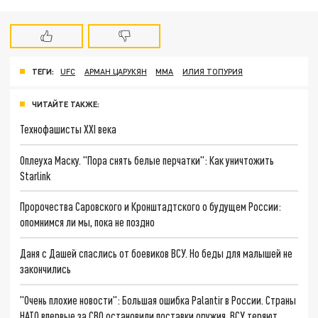
ТЕГИ:
UFC
АРМАН ЦАРУКЯН
ММА
ИЛИЯ ТОПУРИЯ
ЧИТАЙТЕ ТАКЖЕ:
Технофашисты XXI века
Оплеуха Маску. "Пора снять белые перчатки": Как уничтожить
Starlink
Пророчества Саровского и Кронштадтского о будущем России:
опомнимся ли мы, пока не поздно
Даня с Дашей спаслись от боевиков ВСУ. Но беды для малышей не
закончились
"Очень плохие новости": Большая ошибка Palantir в России. Страны
НАТО впервые за СВО остановили поставки оружия. ВСУ теряют