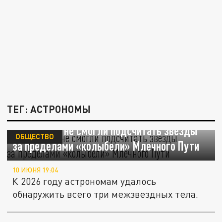
ТЕГ: АСТРОНОМЫ
Астрономы не смогли подсчитать звёзды
ОБЩЕСТВО
за пределами «колыбели» Млечного Пути
10 ИЮНЯ 19:04
К 2026 году астрономам удалось
обнаружить всего три межзвездных тела.