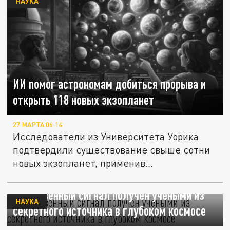
НАУКА
ИИ помог астрономам добиться прорыва и
открыть 118 новых экзопланет
27 МАРТА 06:14
Исследователи из Университета Уорика
подтвердили существование свыше сотни
новых экзопланет, применив...
Таинственный сигнал получен учеными из
НАУКА
секретного источника в глубоком космосе