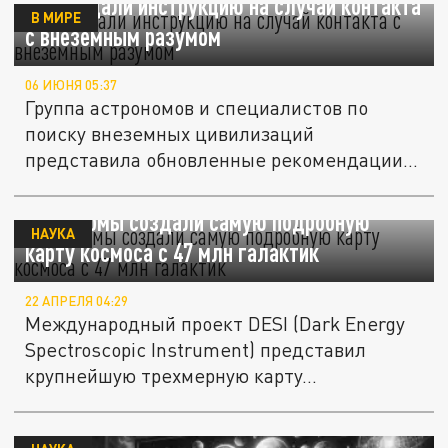
В США дали инструкцию на случай контакта
В МИРЕ
с внеземным разумом
06 ИЮНЯ 05:37
Группа астрономов и специалистов по
поиску внеземных цивилизаций
представила обновленные рекомендации
на...
Астрономы создали самую подробную
НАУКА
карту космоса с 47 млн галактик
22 АПРЕЛЯ 04:29
Международный проект DESI (Dark Energy
Spectroscopic Instrument) представил
крупнейшую трехмерную карту...