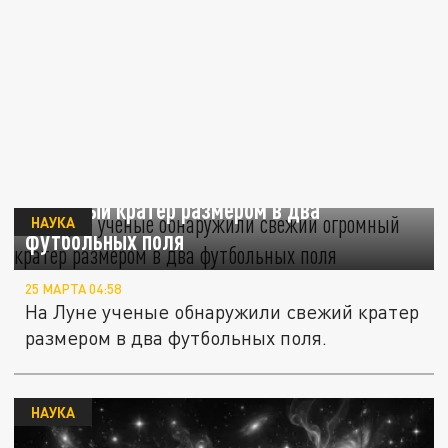
На Луне ученые обнаружили свежий
огромный кратер размером в два
НАУКА
футбольных поля
25 МАРТА 04:58
На Луне ученые обнаружили свежий кратер
размером в два футбольных поля.
НАУКА