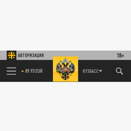
18+
АВТОРИЗАЦИЯ
Баку назвал дезинформацией публикации в
85.64 BRENT
КУЗБАСС
ПОЛИТИКА
СМИ России о крушении самолета AZAL
29 ЯНВАРЯ 02:56
Азербайджан открыто назвал
дезинформацией публикации в СМИ от
России по поводу крушения пассажирского
самолета...
Астана обвинила Москву в подлоге: