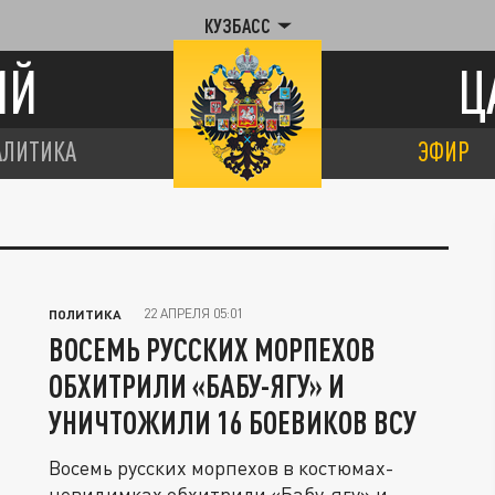
КУЗБАСС
ИЙ
Ц
АЛИТИКА
ЭФИР
22 АПРЕЛЯ 05:01
ПОЛИТИКА
ВОСЕМЬ РУССКИХ МОРПЕХОВ
ОБХИТРИЛИ «БАБУ-ЯГУ» И
УНИЧТОЖИЛИ 16 БОЕВИКОВ ВСУ
Восемь русских морпехов в костюмах-
невидимках обхитрили «Бабу-ягу» и