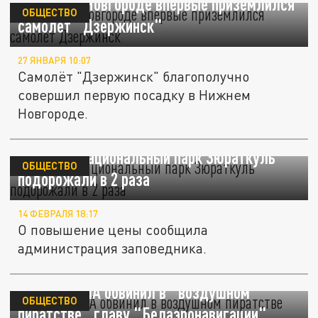
В Нижнем Новгороде впервые приземлился
ОБЩЕСТВО
самолёт "Дзержинск"
27 ЯНВАРЯ 10:07
Самолёт "Дзержинск" благополучно
совершил первую посадку в Нижнем
Новгороде.
Билеты в национальный парк Зюраткуль
ОБЩЕСТВО
подорожали в 2 раза
14 ФЕВРАЛЯ 18:17
О повышение цены сообщила
администрация заповедника.
Минюст США обвинил в "воздушном
ОБЩЕСТВО
пиратстве" главу "Белаэронавигации"