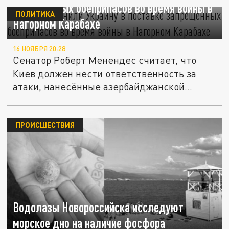
запрещённых боеприпасов во время войны в
ПОЛИТИКА
Нагорном Карабахе
16 НОЯБРЯ 20:28
Сенатор Роберт Менендес считает, что
Киев должен нести ответственность за
атаки, нанесённые азербайджанской...
ПРОИСШЕСТВИЯ
Водолазы Новороссийска исследуют
морское дно на наличие фосфора