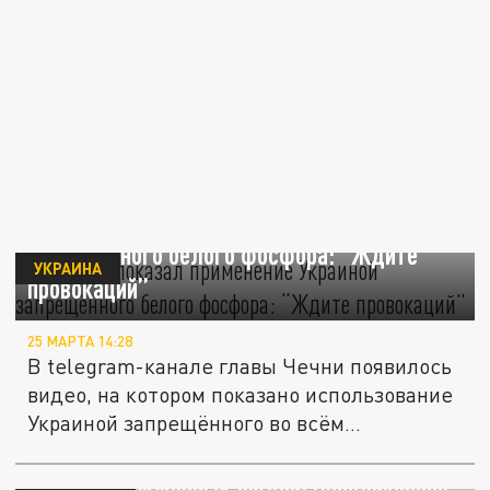
Кадыров показал применение Украиной
запрещённого белого фосфора: “Ждите
УКРАИНА
провокаций”
25 МАРТА 14:28
В telegram-канале главы Чечни появилось
видео, на котором показано использование
Украиной запрещённого во всём...