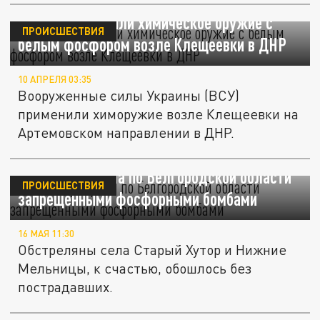
ВСУ использовали химическое оружие с
ПРОИСШЕСТВИЯ
белым фосфором возле Клещеевки в ДНР
10 АПРЕЛЯ 03:35
Вооруженные силы Украины (ВСУ)
применили химоружие возле Клещеевки на
Артемовском направлении в ДНР.
Украина ударила по Белгородской области
ПРОИСШЕСТВИЯ
запрещенными фосфорными бомбами
16 МАЯ 11:30
Обстреляны села Старый Хутор и Нижние
Мельницы, к счастью, обошлось без
пострадавших.
В США обвинили Украину в поставке