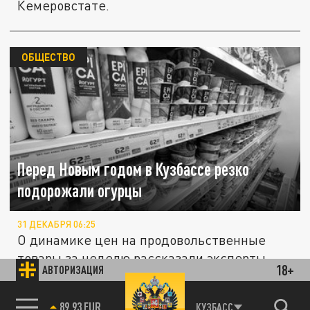
Кемеровстате.
ОБЩЕСТВО
Перед Новым годом в Кузбассе резко
подорожали огурцы
31 ДЕКАБРЯ 06:25
О динамике цен на продовольственные
товары за неделю рассказали эксперты
18+
АВТОРИЗАЦИЯ
Кемеровстата.
85.64 BRENT
КУЗБАСС