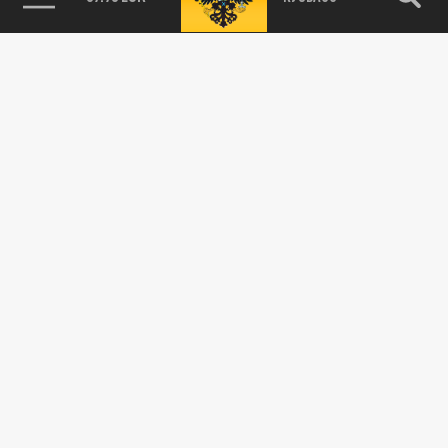
ОБЩЕСТВО
Капуста и валидол подорожали в Кузбассе
за неделю
23 ДЕКАБРЯ 12:19
Данные обнародовали аналитики
Кемеровостат.
Мясо и свинина подорожали за неделю в
Кузбассе
ОБЩЕСТВО
26 НОЯБРЯ 03:10