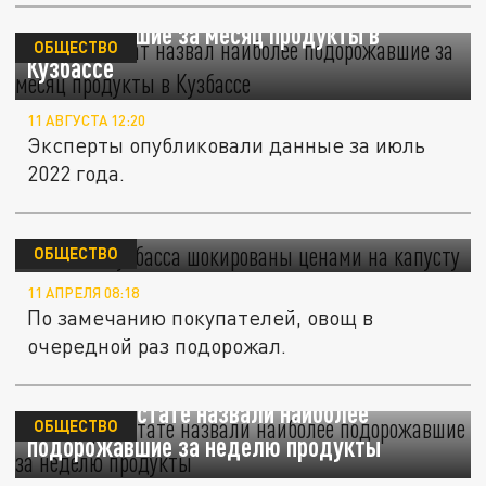
Кемеровостат назвал наиболее
подорожавшие за месяц продукты в
ОБЩЕСТВО
Кузбассе
11 АВГУСТА 12:20
Эксперты опубликовали данные за июль
2022 года.
Жители Кузбасса шокированы ценами на
капусту
ОБЩЕСТВО
11 АПРЕЛЯ 08:18
По замечанию покупателей, овощ в
очередной раз подорожал.
В Кемеровостате назвали наиболее
ОБЩЕСТВО
подорожавшие за неделю продукты