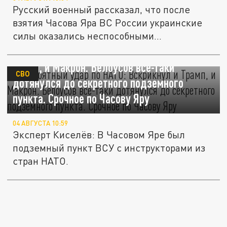
Русский военный рассказал, что после
взятия Часова Яра ВС России украинские
силы оказались неспособными...
Невероятный удар по НАТО: "Вскрикнул" и
Трамп, и Макрон. Белоусов всё-таки
СВО
дотянулся до секретного подземного
пункта. Срочное по Часову Яру
04 АВГУСТА 10:59
Эксперт Киселёв: В Часовом Яре был
подземный пункт ВСУ с инструкторами из
стран НАТО.