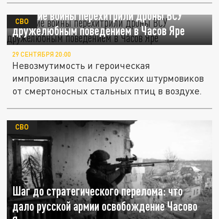
Русские воины перехитрили дроны ВСУ
СВО
дружелюбным поведением в Часов Яре
29 СЕНТЯБРЯ 20:00
Невозмутимость и героическая
импровизация спасла русских штурмовиков
от смертоносных стальных птиц в воздухе.
СВО
Шаг до стратегического перелома: что
дало русской армии освобождение Часово