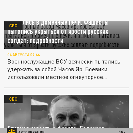
Огнеупорный завод Часов Яр: "крысы" ВСУ
прятались в доменные печи. Фашисты
СВО
пытались укрыться от ярости русских
солдат: подробности
04 АВГУСТА 09:44
Военнослужащие ВСУ всячески пытались
удержать за собой Часов Яр. Боевики
использовали местное огнеупорное...
СВО
Главная новость с фронта: Белоусов
18+
АВТОРИЗАЦИЯ