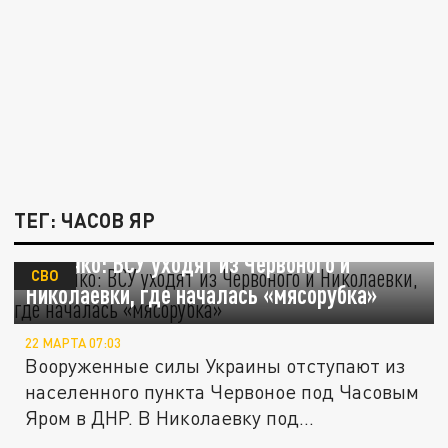
ТЕГ: ЧАСОВ ЯР
Марочко: ВСУ уходят из Червоного и
СВО
Николаевки, где началась «мясорубка»
22 МАРТА 07:03
Вооруженные силы Украины отступают из
населенного пункта Червоное под Часовым
Яром в ДНР. В Николаевку под...