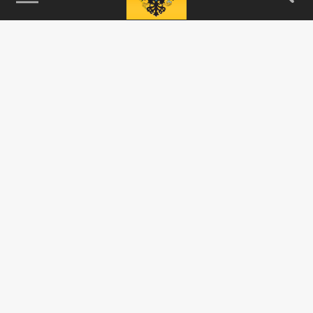
115093, г. Москва, переулок Партийный,
д.1, к.57, стр.3, эт.1, пом.I, ком.45