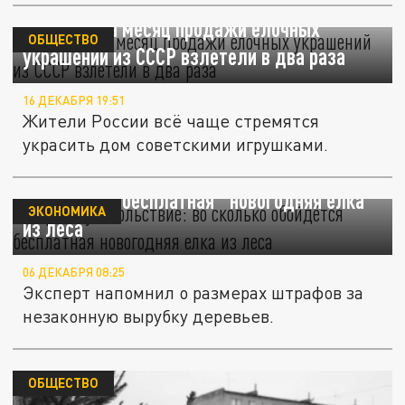
«Авито»: За месяц продажи елочных
ОБЩЕСТВО
украшений из СССР взлетели в два раза
16 ДЕКАБРЯ 19:51
Жители России всё чаще стремятся
украсить дом советскими игрушками.
Дорогое удовольствие: во сколько
обойдётся "бесплатная" новогодняя елка
ЭКОНОМИКА
из леса
06 ДЕКАБРЯ 08:25
Эксперт напомнил о размерах штрафов за
незаконную вырубку деревьев.
ОБЩЕСТВО