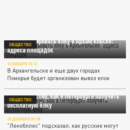
Как утилизировать елку в Архангельске:
ОБЩЕСТВО
адреса площадок
10 ЯНВАРЯ 10:12
В Архангельске и еще двух городах
Поморья будет организован вывоз елок
Стало известно, как в Петербурге получить
ОБЩЕСТВО
бесплатную ёлку
25 ДЕКАБРЯ 09:38
"Ленобллес" подсказал, как русские могут