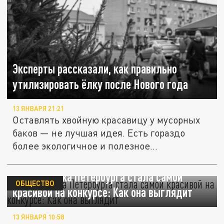
Эксперты рассказали, как правильно
утилизировать ёлку после Нового года
13 ЯНВАРЯ 21:21
Оставлять хвойную красавицу у мусорных
баков — не лучшая идея. Есть гораздо
более экологичное и полезное...
Главная ёлка Петербурга стала самой
ОБЩЕСТВО
красивой на конкурсе: Как она выглядит
13 ЯНВАРЯ 10:58