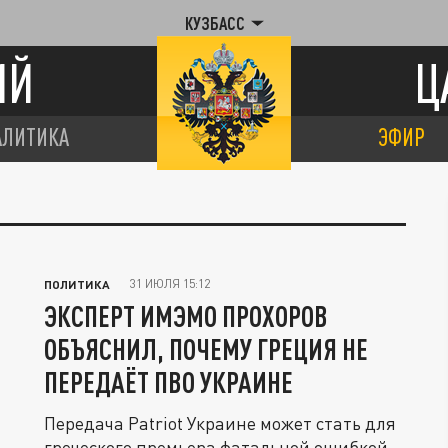
КУЗБАСС
ИЙ
Ц
АЛИТИКА
ЭФИР
31 ИЮЛЯ 15:12
ПОЛИТИКА
ЭКСПЕРТ ИМЭМО ПРОХОРОВ
ОБЪЯСНИЛ, ПОЧЕМУ ГРЕЦИЯ НЕ
ПЕРЕДАЁТ ПВО УКРАИНЕ
Передача Patriot Украине может стать для
греческого премьера фатальной ошибкой,