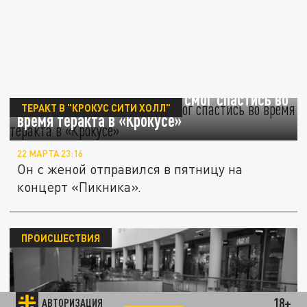
Комментатор Виктор Гусев смог спастись во
ТЕРАКТ В "КРОКУС СИТИ ХОЛЛ"
время теракта в «Крокусе»
22 МАРТА 23:16
Он с женой отправился в пятницу на
концерт «Пикника».
ПРОИСШЕСТВИЯ
18+
АВТОРИЗАЦИЯ