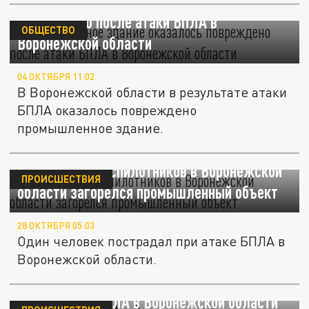
Промышленное здание оказалось
повреждено после атаки БПЛА в
ОБЩЕСТВО
Воронежской области
04 ОКТЯБРЯ 11:02
В Воронежской области в результате атаки
БПЛА оказалось повреждено
промышленное здание.
После атаки беспилотников в Воронежской
ПРОИСШЕСТВИЯ
области загорелся промышленный объект
28 ОКТЯБРЯ 05:03
Один человек пострадал при атаке БПЛА в
Воронежской области.
После атаки БПЛА в Воронежской области