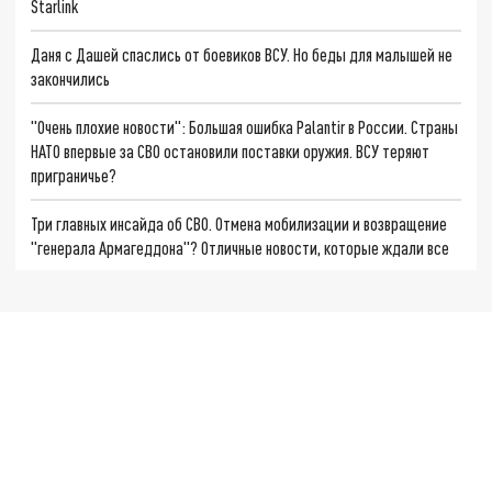
Starlink
Даня с Дашей спаслись от боевиков ВСУ. Но беды для малышей не
закончились
"Очень плохие новости": Большая ошибка Palantir в России. Страны
НАТО впервые за СВО остановили поставки оружия. ВСУ теряют
приграничье?
Три главных инсайда об СВО. Отмена мобилизации и возвращение
"генерала Армагеддона"? Отличные новости, которые ждали все