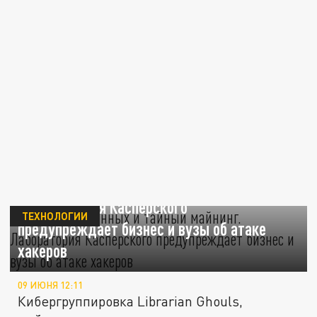
Похищение данных и тайный майнинг.
"Лаборатория Касперского"
ТЕХНОЛОГИИ
предупреждает бизнес и вузы об атаке
хакеров
09 ИЮНЯ 12:11
Кибергруппировка Librarian Ghouls,