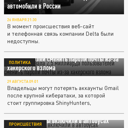
автомобили в России
26 ЯНВАРЯ 21:30
В момент происшествия веб-сайт
и телефонная связь компании Delta были
недоступны.
Google призвала 2,5 миллиарда
пользователей сменить пароли почты из-за
ПОЛИТИКА
хакерского взлома
29 АВГУСТА 09:01
Владельцы могут потерять аккаунты Gmail
после крупной кибератаки, за которой
стоит группировка ShinyHunters,
В Москве хакеры включили в автобусах
ПРОИСШЕСТВИЯ