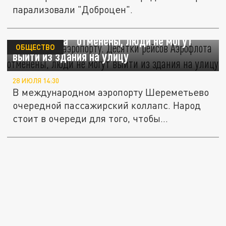
парализовали "Доброцен".
Запертые в аэропорту. Десятки рейсов
"Аэрофлота" отменены, люди не могут
ОБЩЕСТВО
выйти из здания на улицу
28 ИЮЛЯ 14:30
В международном аэропорту Шереметьево
очередной пассажирский коллапс. Народ
стоит в очереди для того, чтобы...