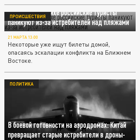
В Шарм-эш-Шейхе российские туристы
ПРОИСШЕСТВИЯ
паникуют из-за истребителей над пляжами
21 МАРТА 13:00
Некоторые уже ищут билеты домой,
опасаясь эскалации конфликта на Ближнем
Востоке.
ПОЛИТИКА
В боевой готовности на аэродромах: Китай
превращает старые истребители в дроны-