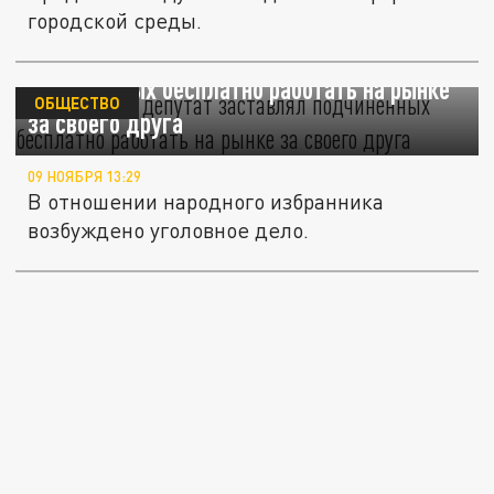
городской среды.
В Тихорецке депутат заставлял
подчинённых бесплатно работать на рынке
ОБЩЕСТВО
за своего друга
09 НОЯБРЯ 13:29
В отношении народного избранника
возбуждено уголовное дело.