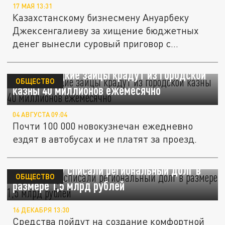
17 МАЯ 13:31
Казахстанскому бизнесмену Ануарбеку
Джексенгалиеву за хищение бюджетных
денег вынесли суровый приговор с...
Новокузнецкие зайцы крадут из городской
ОБЩЕСТВО
казны 40 миллионов ежемесячно
04 АВГУСТА 09:04
Почти 100 000 новокузнечан ежедневно
ездят в автобусах и не платят за проезд.
Краснодару списали региональный долг в
ОБЩЕСТВО
размере 1,5 млрд рублей
16 ДЕКАБРЯ 13:30
Средства пойдут на создание комфортной