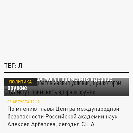
ТЕГ: Л
Академик Арбатов назвал условие, при
котором США могут применить ядерное
ПОЛИТИКА
оружие
06 АВГУСТА 12:12
По мнению главы Центра международной
безопасности Российской академии наук
Алексея Арбатова, сегодня США...