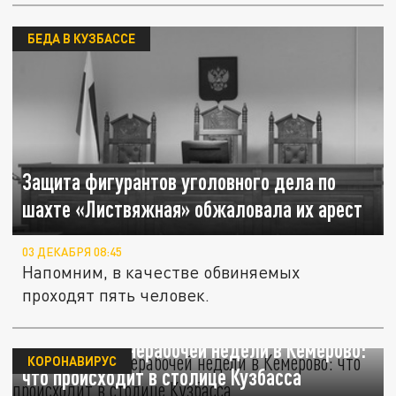
БЕДА В КУЗБАССЕ
Защита фигурантов уголовного дела по
шахте «Листвяжная» обжаловала их арест
03 ДЕКАБРЯ 08:45
Напомним, в качестве обвиняемых
проходят пять человек.
Первый день нерабочей недели в Кемерово:
КОРОНАВИРУС
что происходит в столице Кузбасса