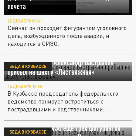
почета
22 ДЕКАБРЯ 08:41
Сейчас он проходит фигурантом уголовного
дела, возбужденного после аварии, и
находится в СИЗО.
Глава СК России Александр Бастрыкин
БЕДА В КУЗБАССЕ
прибыл на шахту «Листвяжная»
14 ДЕКАБРЯ 12:30
В Кузбассе председатель федерального
ведомства панирует встретиться с
пострадавшими и родственниками
погибших...
Суд оставил в СИЗО еще трех фигурантов
БЕДА В КУЗБАССЕ