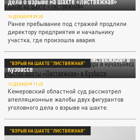
дела о взрыве на шахте «Листвяжная»
14 ДЕКАБРЯ 09:20
Ранее пребывание под стражей продлили
директору предприятия и начальнику
участка, где произошла авария.
Суд оставил под арестом директора и
начальника участка шахты «Листвяжная» в
"ВЗРЫВ НА ШАХТЕ "ЛИСТВЯЖНАЯ"
Кузбассе
13 ДЕКАБРЯ 11:25
Кемеровский областной суд рассмотрел
апелляционные жалобы двух фигурантов
уголовного дела о взрыве на шахте.
"ВЗРЫВ НА ШАХТЕ "ЛИСТВЯЖНАЯ"