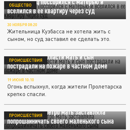
Кузбассовец поссорился с матерью и
ОБЩЕСТВО
вселился в ее квартиру через суд
30 НОЯБРЯ 08:20
Жительница Кузбасса не хотела жить с
сыном, но суд заставил ее сделать это.
В Ростовской области мать и сын
ПРОИСШЕСТВИЯ
пострадали на пожаре в частном доме
19 ИЮНЯ 10:10
Огонь вспыхнул, когда жители Пролетарска
крепко спасли.
В московском метро мать заставляла
ПРОИСШЕСТВИЯ
попрошайничать своего маленького сына