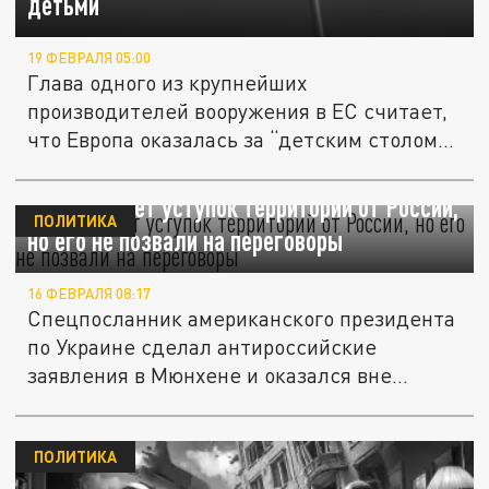
детьми"
19 ФЕВРАЛЯ 05:00
Глава одного из крупнейших
производителей вооружения в ЕС считает,
что Европа оказалась за “детским столом".
И...
Келлог ждет уступок территорий от России,
ПОЛИТИКА
но его не позвали на переговоры
16 ФЕВРАЛЯ 08:17
Спецпосланник американского президента
по Украине сделал антироссийские
заявления в Мюнхене и оказался вне...
ПОЛИТИКА