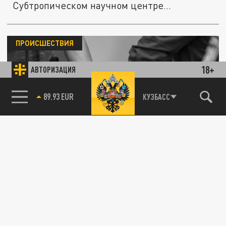
Субтропическом научном центре...
ПРОИСШЕСТВИЯ
18+
АВТОРИЗАЦИЯ
85.64 BRENT
КУЗБАСС
Гражданина России обвинили в убийстве
двух украинских военных в Мюнхене
24 ОКТЯБРЯ 02:54
По информации телеканала NTV, убийство
было совершено по националистическим
мотивам.