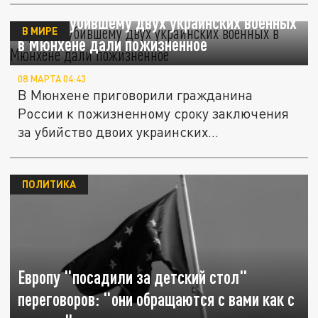
Spiegel: убившему двух украинских военных
В МИРЕ
в Мюнхене дали пожизненное
08 МАРТА 04:43
В Мюнхене приговорили гражданина
России к пожизненному сроку заключения
за убийство двоих украинских...
ПОЛИТИКА
Европу "посадили за детский стол"
переговоров: "они обращаются с вами как с