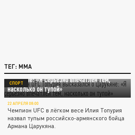
ТЕГ: ММА
Чемпион UFC Топурия высказался о
Царукяне: «Я серьёзно впечатлён тем,
СПОРТ
насколько он тупой»
22 АПРЕЛЯ 08:00
Чемпион UFC в лёгком весе Илия Топурия
назвал тупым российско-армянского бойца
Армана Царукяна.