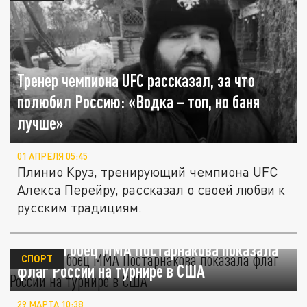
Тренер чемпиона UFC рассказал, за что
полюбил Россию: «Водка – топ, но баня
лучше»
01 АПРЕЛЯ 05:45
Плинио Круз, тренирующий чемпиона UFC
Алекса Перейру, рассказал о своей любви к
русским традициям.
Русская боец ММА Постарнакова показала
СПОРТ
флаг России на турнире в США
29 МАРТА 10:38