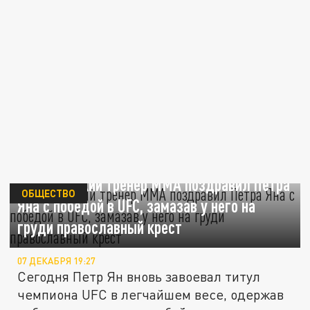
Дагестанский тренер ММА поздравил Петра
ОБЩЕСТВО
Яна с победой в UFC, замазав у него на
груди православный крест
07 ДЕКАБРЯ 19:27
Сегодня Петр Ян вновь завоевал титул
чемпиона UFC в легчайшем весе, одержав