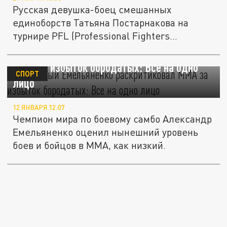
Русская девушка-боец смешанных
единоборств Татьяна Постарнакова на
турнире PFL (Professional Fighters
League)...
Бородатый Емельяненко раскритиковал
MMА за избыток бородатых: Все на одно
СПОРТ
лицо
12 ЯНВАРЯ 12:07
Чемпион мира по боевому самбо Александр
Емельяненко оценил нынешний уровень
боев и бойцов в MMА, как низкий.