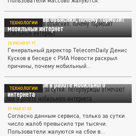
Пользователи массово жалуются.
Эксперт Кусков объяснил, почему тормозит
ТЕХНОЛОГИИ
мобильный интернет
20 ИЮНЯ 07:17
Генеральный директор TelecomDaily Денис
Кусков в беседе с РИА Новости раскрыл
причины, почему мобильный...
Тысячи жалоб за сутки: петербуржцы
отмечают сбои в работе мобильного
ТЕХНОЛОГИИ
интернета
29 МАЯ 07:05
Согласно данным сервиса, только за сутки
число жалоб превысило три тысячи.
Пользователи жалуются на сбои в...