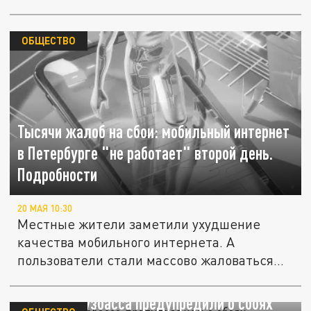
ОБЩЕСТВО
Тысячи жалоб на сбои: мобильный интернет
в Петербурге "не работает" второй день.
Подробности
20 МАЯ 10:30
Местные жители заметили ухудшение
качества мобильного интернета. А
пользователи стали массово жаловаться
на...
Жителей Кузбасса предупредили о сбоях