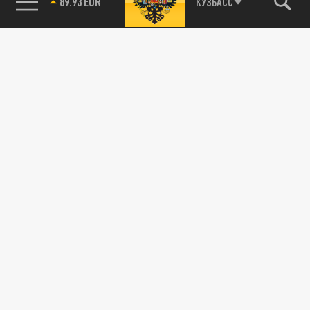
85.64 BRENT
Санкт-Петербурге
КУЗБАСС
29 МАРТА 12:32
Пользователи массово жалуются на то, что
в Санкт-Петербурге не работает
мобильный интернет. Сбой в работе сети...
ТЕХНОЛОГИИ
Жалобы летят тысячами: почему в
Петербурге отключили мобильный интернет
26 МАРТА 11:46