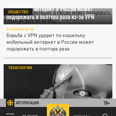
Мобильный интернет в России может
ОБЩЕСТВО
подорожать в полтора раза из-за VPN
01 АПРЕЛЯ 05:18
Борьба с VPN ударит по кошельку:
мобильный интернет в России может
подорожать в полтора раза.
ТЕХНОЛОГИИ
Тысячи жалоб за сутки и сотни за час:
18+
АВТОРИЗАЦИЯ
почему не работает мобильный интернет в