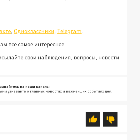
акте
,
Одноклассники
,
Telegram
.
Там все самое интересное.
рисылайте свои наблюдения, вопросы, новости
v
сывайтесь на наши каналы
ыми узнавайте о главных новостях и важнейших событиях дня.